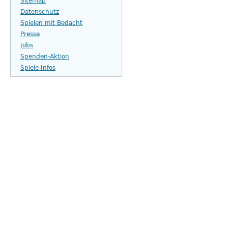
Sitemap
Datenschutz
Spielen mit Bedacht
Presse
Jobs
Spenden-Aktion
Spiele-Infos