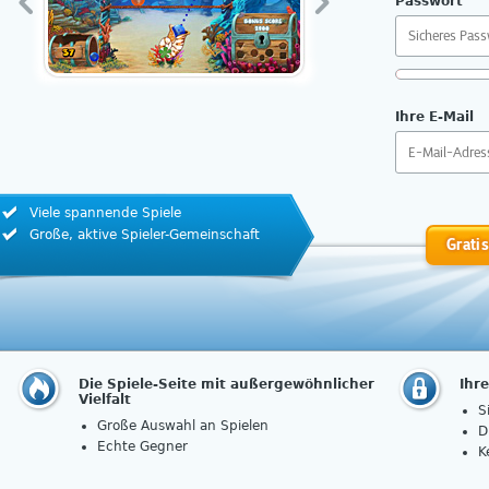
Passwort
Anforderun
Ihre E-Mail
10 oder m
Keine Wie
Groß- und
Viele spannende Spiele
Zahlen od
Große, aktive Spieler-Gemeinschaft
Gratis
Wie wähle ich 
Die Spiele-Seite mit außergewöhnlicher
Ihr
Vielfalt
S
Große Auswahl an Spielen
D
Echte Gegner
K