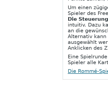
Um einen zügige
Spieler des Fre
Die Steuerun
intuitiv. Dazu k
an die gewünsc
Alternativ kann
ausgewählt wer
Anklicken des Z
Eine Spielrunde
Spieler alle Kar
Die Rommé-Spie