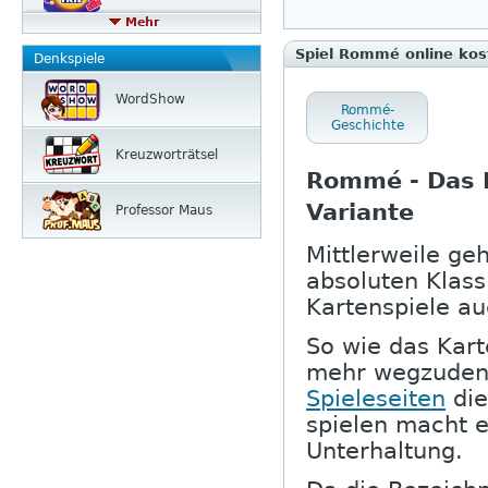
Mehr
Spiel Rommé online kos
Denkspiele
WordShow
Rommé-
Geschichte
Kreuzwort­rätsel
Rommé - Das K
Variante
Professor Maus
Mittlerweile ge
absoluten Klass
Kartenspiele au
So wie das Kar
mehr wegzudenk
Spieleseiten
die
spielen macht ei
Unterhaltung.