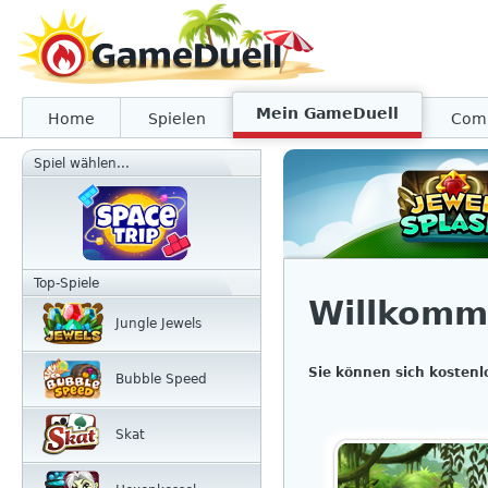
Mein GameDuell
Home
Spielen
Com
Spiel wählen...
Top-Spiele
Willkomm
Jungle Jewels
Sie können sich kostenl
Bubble Speed
Skat