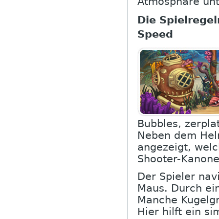
Atmosphäre unt
Die Spielrege
Speed
Bubbles, zerpla
Neben dem Helm 
angezeigt, welc
Shooter-Kanone
Der Spieler nav
Maus. Durch ein
Manche Kugelgru
Hier hilft ein s