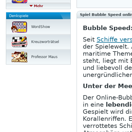
Mehr
Spiel Bubble Speed onli
Denkspiele
Bubble Speed:
WordShow
Seit
Schiffe ve
Kreuzwort­rätsel
der Spielewelt.
maritime Them
Professor Maus
steht, liegt mi
und liebevoll d
unergründliche
Unter der Mee
Der Online-Bubb
in eine
lebendi
Gespielt wird d
Korallenriffen.
verrottetes Sch