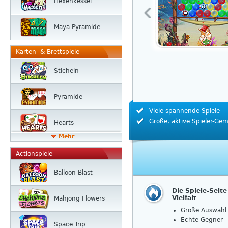
Hexen­kessel
Maya Pyramide
Karten- & Brettspiele
Sticheln
Pyramide
Viele spannende Spiele
Große, aktive Spieler-Ge
Hearts
Mehr
Actionspiele
Balloon Blast
Die Spiele-Seit
Vielfalt
Mahjong Flowers
Große Auswahl 
Echte Gegner
Space Trip