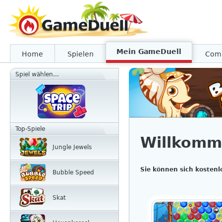
Mein GameDuell
Home
Spielen
Com
Spiel wählen...
Top-Spiele
Willkomm
Jungle Jewels
Sie können sich kostenl
Bubble Speed
Skat